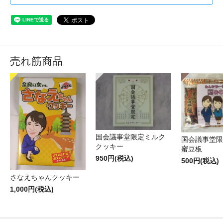
売れ筋商品
国会議事堂限定ミルク
国会議事堂限
クッキー
蜜豆板
950円(税込)
500円(税込)
さなえちゃんクッキー
1,000円(税込)