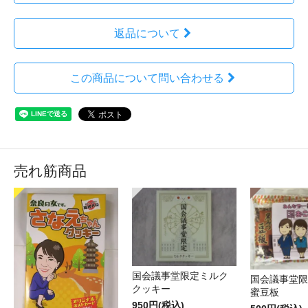
返品について
この商品について問い合わせる
売れ筋商品
国会議事堂限定ミルク
国会議事堂限
クッキー
蜜豆板
950円(税込)