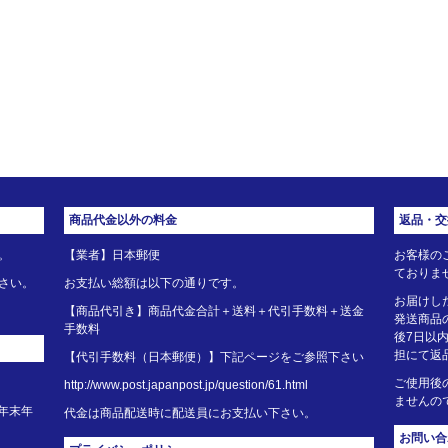
商品代金以外の料金
返品・交
。
【業者】日本郵便
お客様の
ておりま
さい。
お支払い総額は以下の通りです。
お届けし
【商品代引き】商品代金合計＋送料＋代引手数料＋送金
発送商品
手数料
後7日以
担にて返
【代引手数料（日本郵便）】下記ページをご参照下さい
ご使用後
http://www.post.japanpost.jp/question/61.html
ませんの
年末年
代金は商品配送時に配送員にお支払い下さい。
お問い合