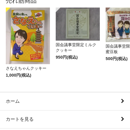
売れ筋商品
国会議事堂限定ミルク
国会議事堂限
クッキー
蜜豆板
950円(税込)
500円(税込)
さなえちゃんクッキー
1,000円(税込)
ホーム
カートを見る