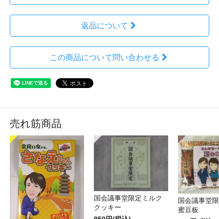
返品について
この商品について問い合わせる
売れ筋商品
国会議事堂限定ミルク
国会議事堂限
クッキー
蜜豆板