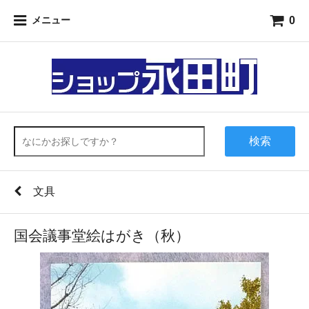
0
メニュー
検索
文具
国会議事堂絵はがき（秋）