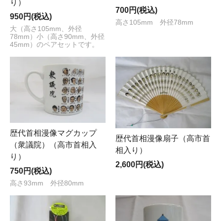
り）
700円(税込)
950円(税込)
高さ105mm 外径78mm
大（高さ105mm、外径
78mm）小（高さ90mm、外径
45mm）のペアセットです。
歴代首相漫像マグカップ
歴代首相漫像扇子（高市首
（衆議院）（高市首相入
相入り）
り）
2,600円(税込)
750円(税込)
高さ93mm 外径80mm