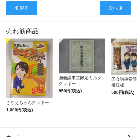
戻る
次へ
売れ筋商品
国会議事堂限定ミルク
国会議事堂限
クッキー
蜜豆板
950円(税込)
500円(税込)
さなえちゃんクッキー
1,000円(税込)